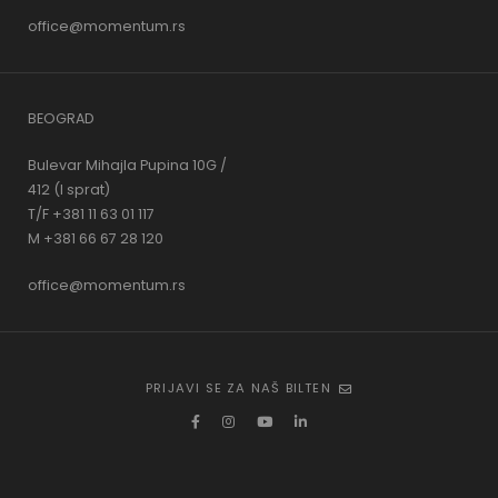
office@momentum.rs
BEOGRAD
Bulevar Mihajla Pupina 10G /
412 (I sprat)
T/F +381 11 63 01 117
M +381 66 67 28 120
office@momentum.rs
PRIJAVI SE ZA NAŠ BILTEN