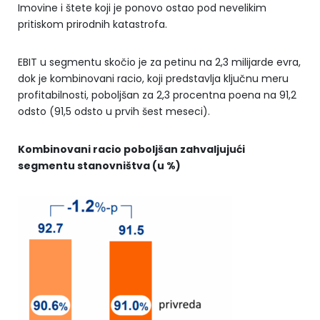
Imovine i štete koji je ponovo ostao pod nevelikim
pritiskom prirodnih katastrofa.
EBIT u segmentu skočio je za petinu na 2,3 milijarde evra,
dok je kombinovani racio, koji predstavlja ključnu meru
profitabilnosti, poboljšan za 2,3 procentna poena na 91,2
odsto (91,5 odsto u prvih šest meseci).
Kombinovani racio poboljšan zahvaljujući
segmentu stanovništva (u %)