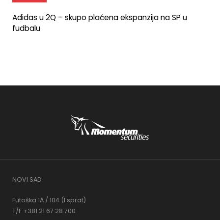
Adidas u 2Q – skupo plaćena ekspanzija na SP u
fudbalu
NOVI SAD
Futoška 1A / 104 (I sprat)
T/F +381 21 67 28 700