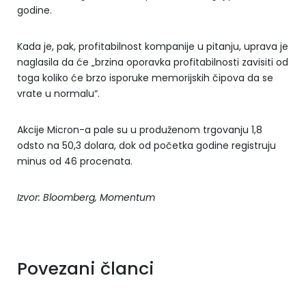
godine.
Kada je, pak, profitabilnost kompanije u pitanju, uprava je
naglasila da će „brzina oporavka profitabilnosti zavisiti od
toga koliko će brzo isporuke memorijskih čipova da se
vrate u normalu“.
Akcije Micron-a pale su u produženom trgovanju 1,8
odsto na 50,3 dolara, dok od početka godine registruju
minus od 46 procenata.
Izvor: Bloomberg, Momentum
Povezani članci