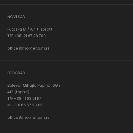
NOVI SAD
Futoška 1A / 104 (I sprat)
T/F +381 21 67 28 700
office@momentum.rs
BEOGRAD
Bulevar Mihajla Pupina 10G /
412 (I sprat)
T/F +381 11 63 01 117
M +381 66 67 28 120
office@momentum.rs