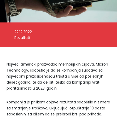
22.12.2022.
Foto: Reuters
Rezultati
Najveći američki proizvođač memorijskih čipova, Micron
Technology, saopštio je da se kompanija suočava sa
najvećom prezasićenošću tržišta u više od poslednjih
deset godina, te da će biti teško da kompanija vrati
profitabilnosti u 2023. godini.
Kompanija je prilikom objave rezultata saopštila niz mera
za smanjenje troškova, uključujući otpuštanje 10 odsto
zaposlenih, sa ciljem da se prebrodi brzi pad prihoda.