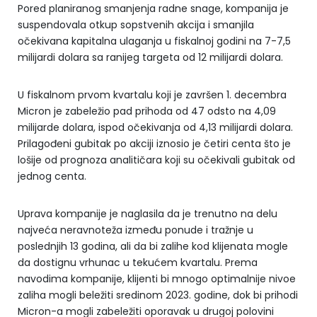
Pored planiranog smanjenja radne snage, kompanija je
suspendovala otkup sopstvenih akcija i smanjila
očekivana kapitalna ulaganja u fiskalnoj godini na 7-7,5
milijardi dolara sa ranijeg targeta od 12 milijardi dolara.
U fiskalnom prvom kvartalu koji je završen 1. decembra
Micron je zabeležio pad prihoda od 47 odsto na 4,09
milijarde dolara, ispod očekivanja od 4,13 milijardi dolara.
Prilagođeni gubitak po akciji iznosio je četiri centa što je
lošije od prognoza analitičara koji su očekivali gubitak od
jednog centa.
Uprava kompanije je naglasila da je trenutno na delu
najveća neravnoteža između ponude i tražnje u
poslednjih 13 godina, ali da bi zalihe kod klijenata mogle
da dostignu vrhunac u tekućem kvartalu. Prema
navodima kompanije, klijenti bi mnogo optimalnije nivoe
zaliha mogli beležiti sredinom 2023. godine, dok bi prihodi
Micron-a mogli zabeležiti oporavak u drugoj polovini