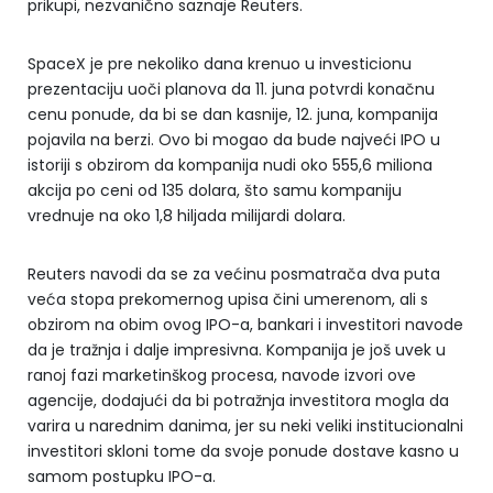
prikupi, nezvanično saznaje Reuters.
SpaceX je pre nekoliko dana krenuo u investicionu
prezentaciju uoči planova da 11. juna potvrdi konačnu
cenu ponude, da bi se dan kasnije, 12. juna, kompanija
pojavila na berzi. Ovo bi mogao da bude najveći IPO u
istoriji s obzirom da kompanija nudi oko 555,6 miliona
akcija po ceni od 135 dolara, što samu kompaniju
vrednuje na oko 1,8 hiljada milijardi dolara.
Reuters navodi da se za većinu posmatrača dva puta
veća stopa prekomernog upisa čini umerenom, ali s
obzirom na obim ovog IPO-a, bankari i investitori navode
da je tražnja i dalje impresivna. Kompanija je još uvek u
ranoj fazi marketinškog procesa, navode izvori ove
agencije, dodajući da bi potražnja investitora mogla da
varira u narednim danima, jer su neki veliki institucionalni
investitori skloni tome da svoje ponude dostave kasno u
samom postupku IPO-a.