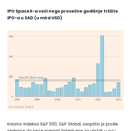
IPO SpaceX-a veći nego prosečne godišnje tržište
IPO-a u SAD (u mlrd USD)
Kreator indeksa S&P 500, S&P Global, saopštio je prošle
sedmice da neće menjati kriterijume za ulazak u ovu