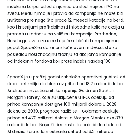
indeksnu korpu, usled činjenice da sledi najveći IPO na
svetu. Među njima je i pravilo da kompanija ne može biti
uvrštena pre nego što prođe 12 meseci kotacije na berzi,
kao i kriterijumi profitabilnosti i slobodne količine akcija u
prometu u odnosu na veličinu kompanije. Prethodno,
Nasdaq je uveo izmene koje će olakšati kompanijama
poput SpaceX-a da se priključe ovom indeksu, što za
posledicu nosi značajnu tražnju za akcijama kompanije
od indeksnih fondova koji prate indeks Nasdaq 100.
SpaceX je u prošloj godini zabeležio operativni gubitak od
skoro pet milijardi dolara uz prihod od 18,7 milijardi dolara.
Analitičari investicionih kompanija Goldman Sachs i
Morgan Stanley, koje su uključene u IPO, očekuju da
prihod kompanije dostigne 160 milijardi dolara u 2028,
dok su za 2030. prognoze različite – Goldman očekuje
prihod od 470 milijardi dolara, a Morgan Stanlex oko 330
milijardi dolara. Najveći deo rasta trebalo bi da dođe od
AI divizije koja je lani ostvarila prihod od 3,2 milijarde