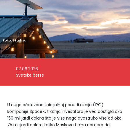
Foto: Starlink
07.06.2026.
Svetske berze
U dugo očekivanoj inicijalnoj ponudi akcija (IPO)
kompanije SpaceX, tražnja investitora je već dostigla oko
150 milijardi dolara što je više nego dvostruko više od oko
75 milijardi dolara koliko Maskova firma namera da