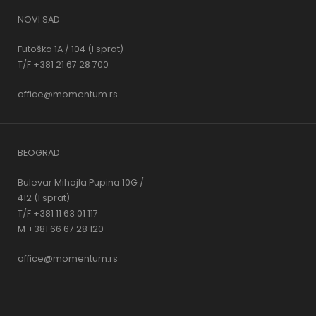
NOVI SAD
Futoška 1A / 104 (I sprat)
T/F +381 21 67 28 700
office@momentum.rs
BEOGRAD
Bulevar Mihajla Pupina 10G /
412 (I sprat)
T/F +381 11 63 01 117
M +381 66 67 28 120
office@momentum.rs