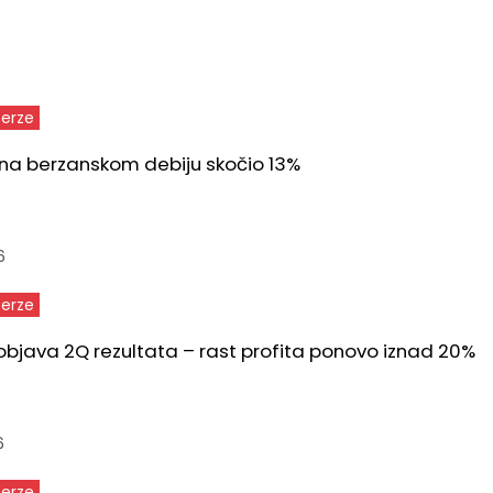
berze
 na berzanskom debiju skočio 13%
6
berze
bjava 2Q rezultata – rast profita ponovo iznad 20%
6
berze