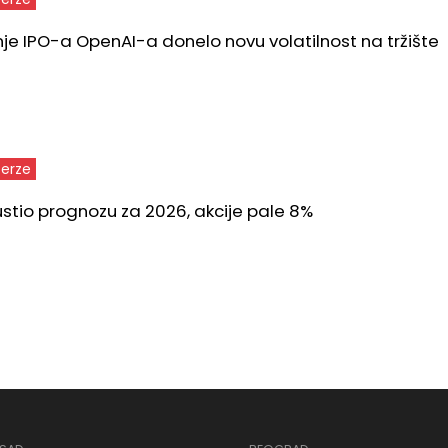
e IPO-a OpenAI-a donelo novu volatilnost na tržište
berze
tio prognozu za 2026, akcije pale 8%