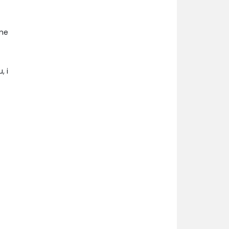
ame
, i