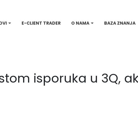
OVI
E-CLIENT TRADER
O NAMA
BAZA ZNANJA
astom isporuka u 3Q, ak