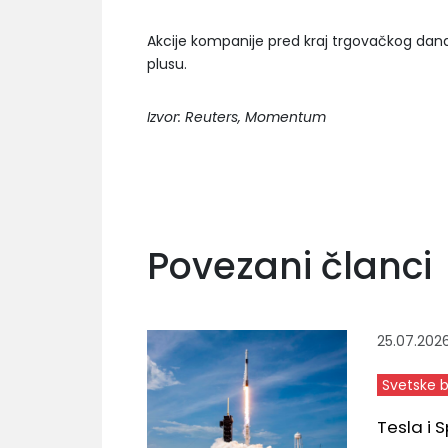
Akcije kompanije pred kraj trgovačkog da
plusu.
Izvor: Reuters, Momentum
Povezani članci
25.07.202
Svetske 
Tesla i 