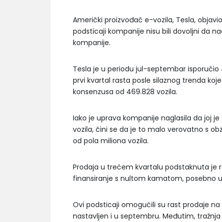
Američki proizvođač e-vozila, Tesla, objavi
podsticaji kompanije nisu bili dovoljni da
kompanije.
Tesla je u periodu jul-septembar isporučio 
prvi kvartal rasta posle silaznog trenda ko
konsenzusa od 469.828 vozila.
Iako je uprava kompanije naglasila da joj je
vozila, čini se da je to malo verovatno s o
od pola miliona vozila.
Prodaja u trećem kvartalu podstaknuta je 
finansiranje s nultom kamatom, posebno u K
Ovi podsticaji omogućili su rast prodaje na 
nastavljen i u septembru. Međutim, tražnja 