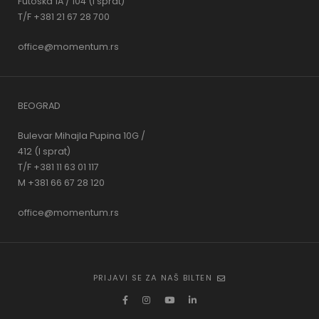
Futoška 1A / 104 (I sprat)
T/F +381 21 67 28 700
office@momentum.rs
BEOGRAD
Bulevar Mihajla Pupina 10G /
412 (I sprat)
T/F +381 11 63 01 117
M +381 66 67 28 120
office@momentum.rs
PRIJAVI SE ZA NAŠ BILTEN