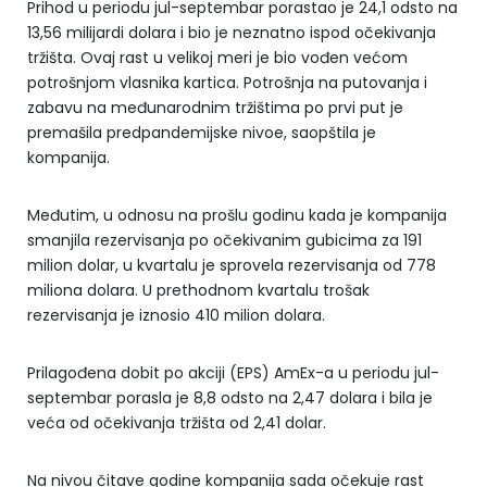
Prihod u periodu jul-septembar porastao je 24,1 odsto na
13,56 milijardi dolara i bio je neznatno ispod očekivanja
tržišta. Ovaj rast u velikoj meri je bio vođen većom
potrošnjom vlasnika kartica. Potrošnja na putovanja i
zabavu na međunarodnim tržištima po prvi put je
premašila predpandemijske nivoe, saopštila je
kompanija.
Međutim, u odnosu na prošlu godinu kada je kompanija
smanjila rezervisanja po očekivanim gubicima za 191
milion dolar, u kvartalu je sprovela rezervisanja od 778
miliona dolara. U prethodnom kvartalu trošak
rezervisanja je iznosio 410 milion dolara.
Prilagođena dobit po akciji (EPS) AmEx-a u periodu jul-
septembar porasla je 8,8 odsto na 2,47 dolara i bila je
veća od očekivanja tržišta od 2,41 dolar.
Na nivou čitave godine kompanija sada očekuje rast