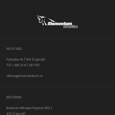
NOVI SAD
Futoška 1A / 104 (I sprat)
T/F +381 21 67 28 700
office@momentum.rs
BEOGRAD
Bulevar Mihajla Pupina 10G /
412 (I sprat)