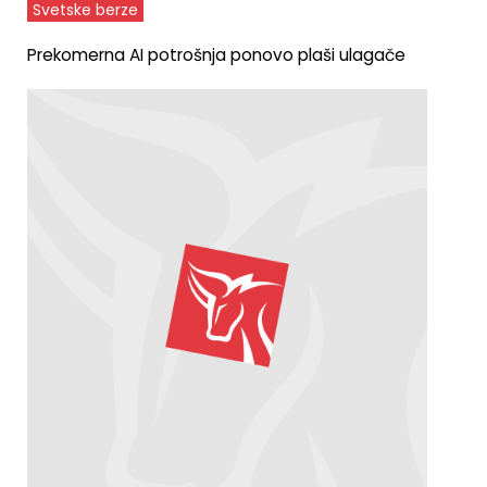
Svetske berze
Prekomerna AI potrošnja ponovo plaši ulagače