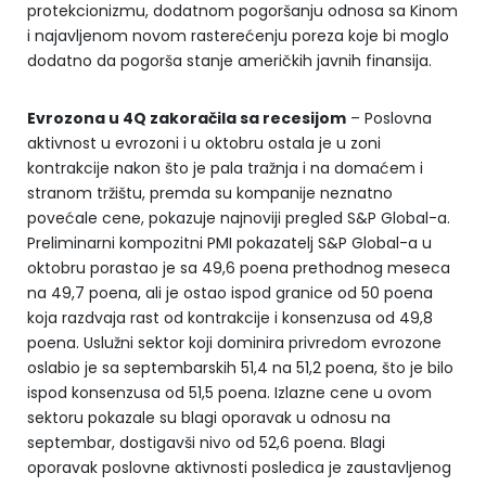
protekcionizmu, dodatnom pogoršanju odnosa sa Kinom
i najavljenom novom rasterećenju poreza koje bi moglo
dodatno da pogorša stanje američkih javnih finansija.
Evrozona u 4Q zakoračila sa recesijom
– Poslovna
aktivnost u evrozoni i u oktobru ostala je u zoni
kontrakcije nakon što je pala tražnja i na domaćem i
stranom tržištu, premda su kompanije neznatno
povećale cene, pokazuje najnoviji pregled S&P Global-a.
Preliminarni kompozitni PMI pokazatelj S&P Global-a u
oktobru porastao je sa 49,6 poena prethodnog meseca
na 49,7 poena, ali je ostao ispod granice od 50 poena
koja razdvaja rast od kontrakcije i konsenzusa od 49,8
poena. Uslužni sektor koji dominira privredom evrozone
oslabio je sa septembarskih 51,4 na 51,2 poena, što je bilo
ispod konsenzusa od 51,5 poena. Izlazne cene u ovom
sektoru pokazale su blagi oporavak u odnosu na
septembar, dostigavši nivo od 52,6 poena. Blagi
oporavak poslovne aktivnosti posledica je zaustavljenog