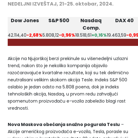
NEDELJNI IZVEŠTAJ, 21-25. oktobar, 2024.
Dow Jones
S&P 500
Nasdaq
DAX 40
Comp.
42.114,40
-2,68%
5.808,12
-0,96%
18.518,61
+0,16%
19.463,59
-0,9
Akcije na Njujorškoj berzi prekinule su višenedeljni uzlazni
trend, nakon što je nekoliko kompanija objavilo
razočaravajuće kvartalne rezultate, koji su tek delimično
neutralisani velikim skokom akcija Tesle. Indeks S&P 500
oslabio je jedan odsto na 5.808 poena, dok je indeks
tehnoloških akcija, Nasdaq, u prvom redu zahvaljući
spomenutom proizvođaču e-vozila zabeležio blagi rast
vrednosti.
Nova Maskova obećanja snažno pogurala Teslu
–
Akcije američkog proizvođača e-vozila, Tesla, porasle su