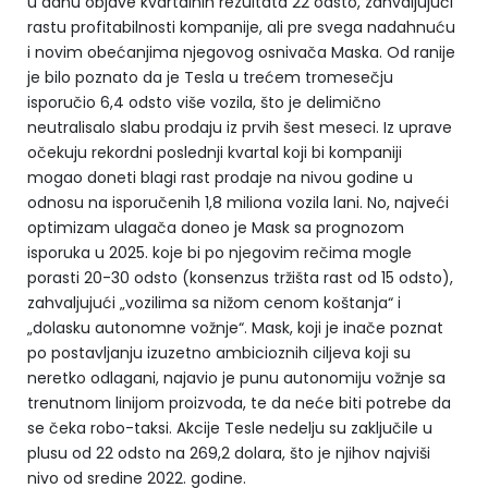
u danu objave kvartalnih rezultata 22 odsto, zahvaljujući
rastu profitabilnosti kompanije, ali pre svega nadahnuću
i novim obećanjima njegovog osnivača Maska. Od ranije
je bilo poznato da je Tesla u trećem tromesečju
isporučio 6,4 odsto više vozila, što je delimično
neutralisalo slabu prodaju iz prvih šest meseci. Iz uprave
očekuju rekordni poslednji kvartal koji bi kompaniji
mogao doneti blagi rast prodaje na nivou godine u
odnosu na isporučenih 1,8 miliona vozila lani. No, najveći
optimizam ulagača doneo je Mask sa prognozom
isporuka u 2025. koje bi po njegovim rečima mogle
porasti 20-30 odsto (konsenzus tržišta rast od 15 odsto),
zahvaljujući „vozilima sa nižom cenom koštanja“ i
„dolasku autonomne vožnje“. Mask, koji je inače poznat
po postavljanju izuzetno ambicioznih ciljeva koji su
neretko odlagani, najavio je punu autonomiju vožnje sa
trenutnom linijom proizvoda, te da neće biti potrebe da
se čeka robo-taksi. Akcije Tesle nedelju su zaključile u
plusu od 22 odsto na 269,2 dolara, što je njihov najviši
nivo od sredine 2022. godine.