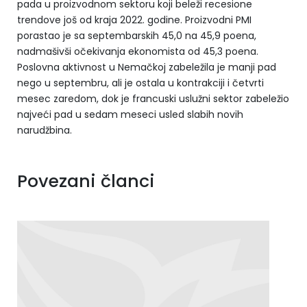
pada u proizvodnom sektoru koji beleži recesione
trendove još od kraja 2022. godine. Proizvodni PMI
porastao je sa septembarskih 45,0 na 45,9 poena,
nadmašivši očekivanja ekonomista od 45,3 poena.
Poslovna aktivnost u Nemačkoj zabeležila je manji pad
nego u septembru, ali je ostala u kontrakciji i četvrti
mesec zaredom, dok je francuski uslužni sektor zabeležio
najveći pad u sedam meseci usled slabih novih
narudžbina.
Povezani članci