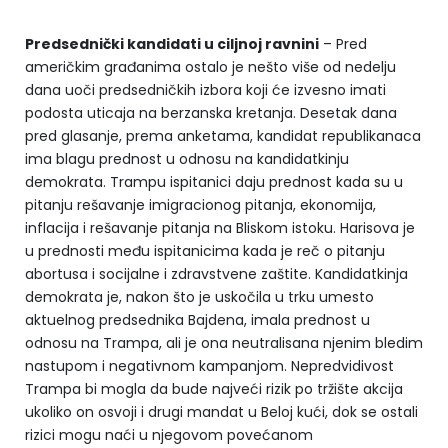
Predsednički kandidati u ciljnoj ravnini
– Pred
američkim građanima ostalo je nešto više od nedelju
dana uoči predsedničkih izbora koji će izvesno imati
podosta uticaja na berzanska kretanja. Desetak dana
pred glasanje, prema anketama, kandidat republikanaca
ima blagu prednost u odnosu na kandidatkinju
demokrata. Trampu ispitanici daju prednost kada su u
pitanju rešavanje imigracionog pitanja, ekonomija,
inflacija i rešavanje pitanja na Bliskom istoku. Harisova je
u prednosti među ispitanicima kada je reč o pitanju
abortusa i socijalne i zdravstvene zaštite. Kandidatkinja
demokrata je, nakon što je uskočila u trku umesto
aktuelnog predsednika Bajdena, imala prednost u
odnosu na Trampa, ali je ona neutralisana njenim bledim
nastupom i negativnom kampanjom. Nepredvidivost
Trampa bi mogla da bude najveći rizik po tržište akcija
ukoliko on osvoji i drugi mandat u Beloj kući, dok se ostali
rizici mogu naći u njegovom povećanom