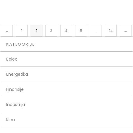
←
1
2
3
4
5
…
24
→
KATEGORIJE
Belex
Energetika
Finansije
Industrija
Kina