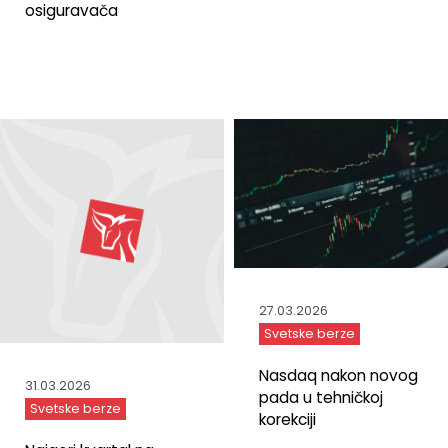
osiguravača
27.03.2026
Svetske berze
Nasdaq nakon novog
31.03.2026
pada u tehničkoj
Svetske berze
korekciji