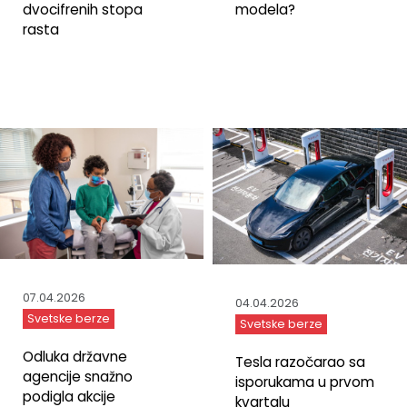
modela?
dvocifrenih stopa
rasta
07.04.2026
04.04.2026
Svetske berze
Svetske berze
Odluka državne
Tesla razočarao sa
agencije snažno
isporukama u prvom
podigla akcije
kvartalu