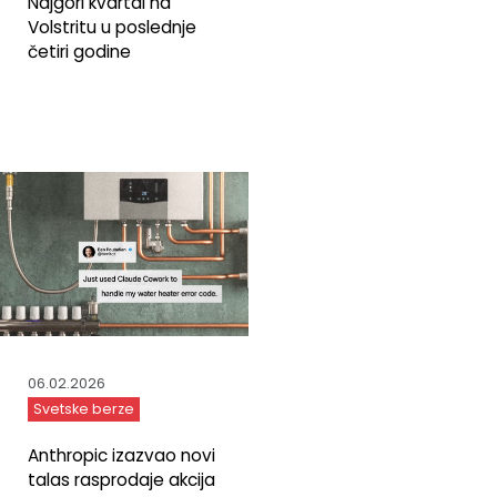
Najgori kvartal na
Volstritu u poslednje
četiri godine
06.02.2026
Svetske berze
Anthropic izazvao novi
talas rasprodaje akcija