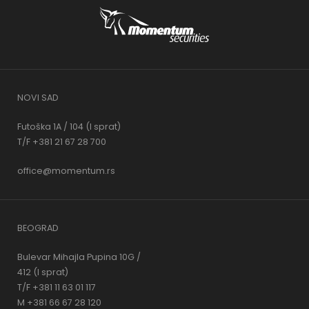
NOVI SAD
Futoška 1A / 104 (I sprat)
T/F +381 21 67 28 700
office@momentum.rs
BEOGRAD
Bulevar Mihajla Pupina 10G /
412 (I sprat)
T/F +381 11 63 01 117
M +381 66 67 28 120