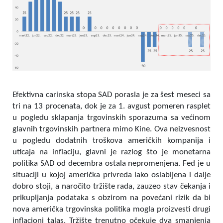
Efektivna carinska stopa SAD porasla je za šest meseci sa
tri na 13 procenata, dok je za 1. avgust pomeren rasplet
u pogledu sklapanja trgovinskih sporazuma sa većinom
glavnih trgovinskih partnera mimo Kine. Ova neizvesnost
u pogledu dodatnih troškova američkih kompanija i
uticaja na inflaciju, glavni je razlog što je monetarna
politika SAD od decembra ostala nepromenjena. Fed je u
situaciji u kojoj američka privreda iako oslabljena i dalje
dobro stoji, a naročito tržište rada, zauzeo stav čekanja i
prikupljanja podataka s obzirom na povećani rizik da bi
nova američka trgovinska politika mogla proizvesti drugi
inflacioni talas. Tržište trenutno očekuje dva smanjenja