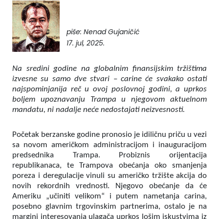
piše: Nenad Gujaničić
17. jul, 2025.
Na sredini godine na globalnim finansijskim tržištima
izvesne su samo dve stvari – carine će svakako ostati
najspominjanija reč u ovoj poslovnoj godini, a uprkos
boljem upoznavanju Trampa u njegovom aktuelnom
mandatu, ni nadalje neće nedostajati neizvesnosti.
Početak berzanske godine pronosio je idiličnu priču u vezi
sa novom američkom administracijom i inauguracijom
predsednika Trampa. Probiznis orijentacija
republikanaca, te Trampova obećanja oko smanjenja
poreza i deregulacije vinuli su američko tržište akcija do
novih rekordnih vrednosti. Njegovo obećanje da će
Ameriku „učiniti velikom“ i putem nametanja carina,
posebno glavnim trgovinskim partnerima, ostalo je na
margini interesovanja ulagača uprkos lošim iskustvima iz