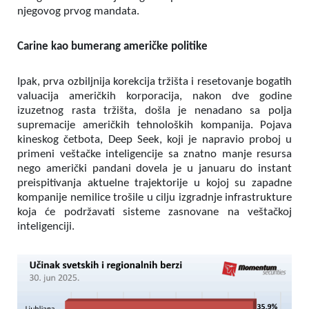
njegovog prvog mandata.
Carine kao bumerang američke politike
Ipak, prva ozbiljnija korekcija tržišta i resetovanje bogatih
valuacija američkih korporacija, nakon dve godine
izuzetnog rasta tržišta, došla je nenadano sa polja
supremacije američkih tehnoloških kompanija. Pojava
kineskog četbota, Deep Seek, koji je napravio proboj u
primeni veštačke inteligencije sa znatno manje resursa
nego američki pandani dovela je u januaru do instant
preispitivanja aktuelne trajektorije u kojoj su zapadne
kompanije nemilice trošile u cilju izgradnje infrastrukture
koja će podržavati sisteme zasnovane na veštačkoj
inteligenciji.