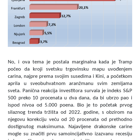
No, i ova tema je postala marginalna kada je Tramp
počeo da kroji svetsku trgovinsku mapu uvođenjem
carina, najpre prema svojim susedima i Kini, a početkom
aprila u sveobuhvatnom aranžmanu svim zemljama
sveta. Panična reakcija investitora survala je indeks S&P
500 preko 10 procenata u dva dana, da bi ubrzo pao i
ispod nivoa od 5.000 poena. Bio je to početak prvog
silaznog trenda tržišta od 2022. godine, s obzirom na
njegovu korekciju veću od 20 procenata od prethodno
dostignutog maksimuma. Najavljene drakonske carine
mogle su značiti prvu samoincijativno izazvanu recesiju