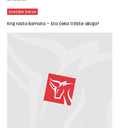
Svetske berze
Kraj rasta kamata – šta čeka tržište akcija?