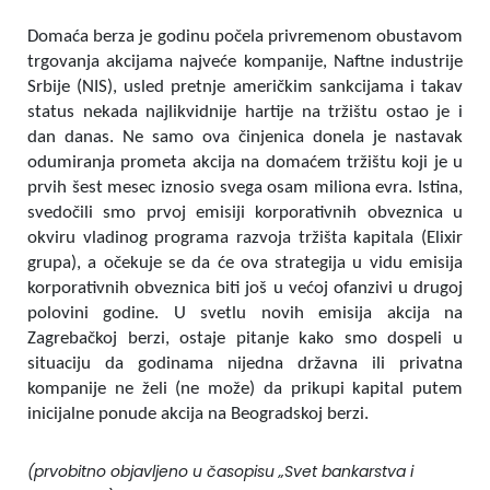
Domaća berza je godinu počela privremenom obustavom
trgovanja akcijama najveće kompanije, Naftne industrije
Srbije (NIS), usled pretnje američkim sankcijama i takav
status nekada najlikvidnije hartije na tržištu ostao je i
dan danas. Ne samo ova činjenica donela je nastavak
odumiranja prometa akcija na domaćem tržištu koji je u
prvih šest mesec iznosio svega osam miliona evra. Istina,
svedočili smo prvoj emisiji korporativnih obveznica u
okviru vladinog programa razvoja tržišta kapitala (Elixir
grupa), a očekuje se da će ova strategija u vidu emisija
korporativnih obveznica biti još u većoj ofanzivi u drugoj
polovini godine. U svetlu novih emisija akcija na
Zagrebačkoj berzi, ostaje pitanje kako smo dospeli u
situaciju da godinama nijedna državna ili privatna
kompanije ne želi (ne može) da prikupi kapital putem
inicijalne ponude akcija na Beogradskoj berzi.
(prvobitno objavljeno u časopisu „Svet bankarstva i