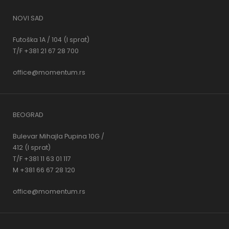
NOVI SAD
Futoška 1A / 104 (I sprat)
T/F +381 21 67 28 700
office@momentum.rs
BEOGRAD
Bulevar Mihajla Pupina 10G /
412 (I sprat)
T/F +381 11 63 01 117
M +381 66 67 28 120
office@momentum.rs