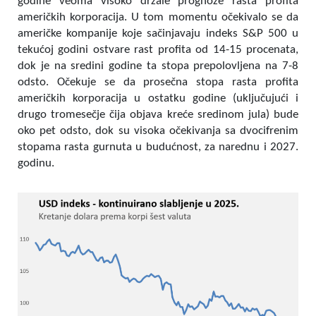
godine veoma visoko držale prognoze rasta profita
američkih korporacija. U tom momentu očekivalo se da
američke kompanije koje sačinjavaju indeks S&P 500 u
tekućoj godini ostvare rast profita od 14-15 procenata,
dok je na sredini godine ta stopa prepolovljena na 7-8
odsto. Očekuje se da prosečna stopa rasta profita
američkih korporacija u ostatku godine (uključujući i
drugo tromesečje čija objava kreće sredinom jula) bude
oko pet odsto, dok su visoka očekivanja sa dvocifrenim
stopama rasta gurnuta u budućnost, za narednu i 2027.
godinu.