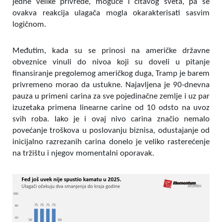
jedne velike privrede, moguće i čitavog sveta, pa se
ovakva reakcija ulagača mogla okarakterisati sasvim
logičnom.
Međutim, kada su se prinosi na američke državne
obveznice vinuli do nivoa koji su doveli u pitanje
finansiranje pregolemog američkog duga, Tramp je barem
privremeno morao da ustukne. Najavljena je 90-dnevna
pauza u primeni carina za sve pojedinačne zemlje i uz par
izuzetaka primena linearne carine od 10 odsto na uvoz
svih roba. Iako je i ovaj nivo carina značio nemalo
povećanje troškova u poslovanju biznisa, odustajanje od
inicijalno razrezanih carina donelo je veliko rasterećenje
na tržištu i njegov momentalni oporavak.