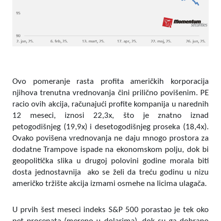
Ovo pomeranje rasta profita američkih korporacija
njihova trenutna vrednovanja čini prilično povišenim. PE
racio ovih akcija, računajući profite kompanija u narednih
12 meseci, iznosi 22,3x, što je znatno iznad
petogodišnjeg (19,9x) i desetogodišnjeg proseka (18,4x).
Ovako povišena vrednovanja ne daju mnogo prostora za
dodatne Trampove ispade na ekonomskom polju, dok bi
geopolitička slika u drugoj polovini godine morala biti
dosta jednostavnija ako se želi da treću godinu u nizu
američko tržište akcija izmami osmehe na licima ulagača.
U prvih šest meseci indeks S&P 500 porastao je tek oko