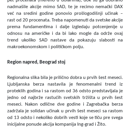
pet procenata (mereno u dolarima), dok su ga dobrano
nadmašile akcije mimo SAD, te je recimo nemački DAX
već na sredini godine ponovio prošlogodišnji učinak –
rast od 20 procenata. Treba napomenuti da svetske akcije
prema fundamentima i dalje izgledaju potcenjenije u
odnosu na američke i da bi lako mogle da održe ovaj
trend ukoliko SAD nastave da pokazuju slabosti na
makroekonomskom i političkom polju.
Region napred, Beograd stoj
Regionalna slika bila je prilično dobra u prvih šest meseci.
Ljubljanska berza nastavila je fenomenalni trend iz
proteklih godina i sa rastom od 36 odsto predstavljala je
jedno od najbrže rastućih svetskih tržišta u prvih šest
meseci. Nakon odlične dve godine i Zagrebačka berza
zadržala je solidan učinak u prvih šest meseci sa rastom
od 13 odsto i nekoliko dobrih vesti koje se tiču pre svega
inicijalne ponude akcija kompanija Ing-grad i Žito.