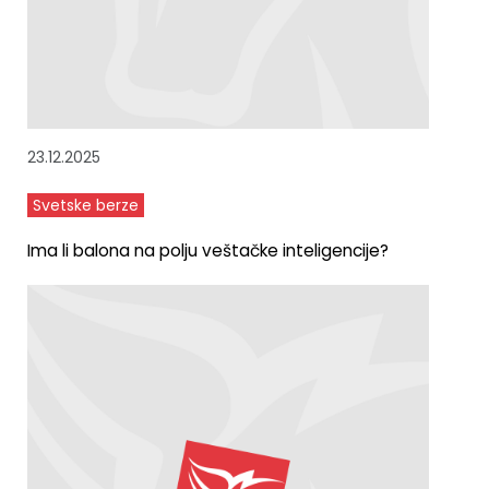
23.12.2025
Svetske berze
Ima li balona na polju veštačke inteligencije?