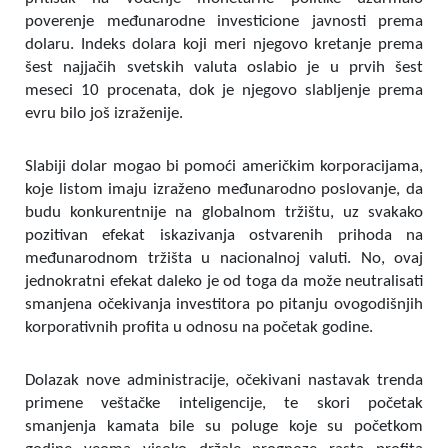
poverenje međunarodne investicione javnosti prema
dolaru. Indeks dolara koji meri njegovo kretanje prema
šest najjačih svetskih valuta oslabio je u prvih šest
meseci 10 procenata, dok je njegovo slabljenje prema
evru bilo još izraženije.
Slabiji dolar mogao bi pomoći američkim korporacijama,
koje listom imaju izraženo međunarodno poslovanje, da
budu konkurentnije na globalnom tržištu, uz svakako
pozitivan efekat iskazivanja ostvarenih prihoda na
međunarodnom tržišta u nacionalnoj valuti. No, ovaj
jednokratni efekat daleko je od toga da može neutralisati
smanjena očekivanja investitora po pitanju ovogodišnjih
korporativnih profita u odnosu na početak godine.
Dolazak nove administracije, očekivani nastavak trenda
primene veštačke inteligencije, te skori početak
smanjenja kamata bile su poluge koje su početkom