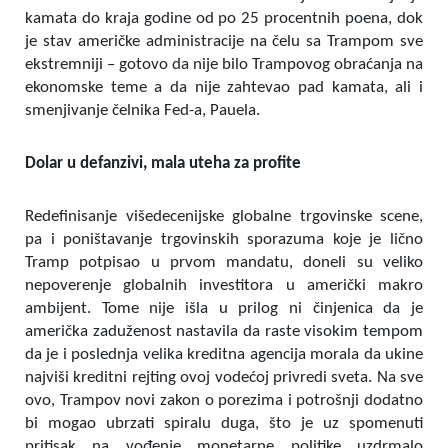
kamata do kraja godine od po 25 procentnih poena, dok
je stav američke administracije na čelu sa Trampom sve
ekstremniji – gotovo da nije bilo Trampovog obraćanja na
ekonomske teme a da nije zahtevao pad kamata, ali i
smenjivanje čelnika Fed-a, Pauela.
Dolar u defanzivi, mala uteha za profite
Redefinisanje višedecenijske globalne trgovinske scene,
pa i poništavanje trgovinskih sporazuma koje je lično
Tramp potpisao u prvom mandatu, doneli su veliko
nepoverenje globalnih investitora u američki makro
ambijent. Tome nije išla u prilog ni činjenica da je
američka zaduženost nastavila da raste visokim tempom
da je i poslednja velika kreditna agencija morala da ukine
najviši kreditni rejting ovoj vodećoj privredi sveta. Na sve
ovo, Trampov novi zakon o porezima i potrošnji dodatno
bi mogao ubrzati spiralu duga, što je uz spomenuti
pritisak na vođenje monetarne politike uzdrmalo