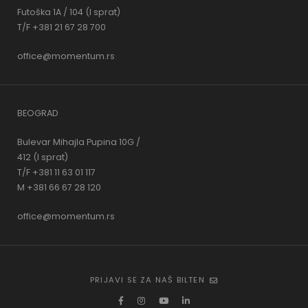
Futoška 1A / 104 (I sprat)
T/F +381 21 67 28 700
office@momentum.rs
BEOGRAD
Bulevar Mihajla Pupina 10G /
412 (I sprat)
T/F +381 11 63 01 117
M +381 66 67 28 120
office@momentum.rs
PRIJAVI SE ZA NAŠ BILTEN