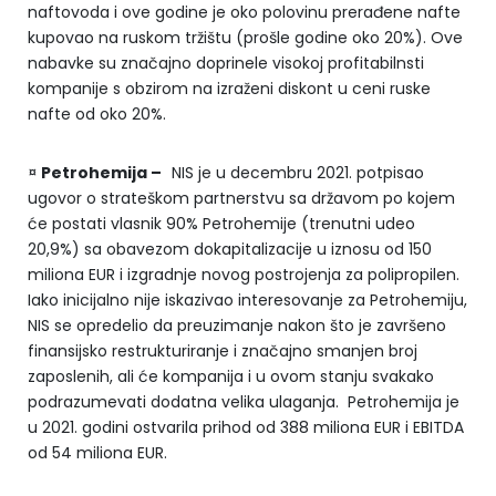
naftovoda i ove godine je oko polovinu prerađene nafte
kupovao na ruskom tržištu (prošle godine oko 20%). Ove
nabavke su značajno doprinele visokoj profitabilnsti
kompanije s obzirom na izraženi diskont u ceni ruske
nafte od oko 20%.
¤
Petrohemija –
NIS je u decembru 2021. potpisao
ugovor o strateškom partnerstvu sa državom po kojem
će postati vlasnik 90% Petrohemije (trenutni udeo
20,9%) sa obavezom dokapitalizacije u iznosu od 150
miliona EUR i izgradnje novog postrojenja za polipropilen.
Iako inicijalno nije iskazivao interesovanje za Petrohemiju,
NIS se opredelio da preuzimanje nakon što je završeno
finansijsko restrukturiranje i značajno smanjen broj
zaposlenih, ali će kompanija i u ovom stanju svakako
podrazumevati dodatna velika ulaganja. Petrohemija je
u 2021. godini ostvarila prihod od 388 miliona EUR i EBITDA
od 54 miliona EUR.