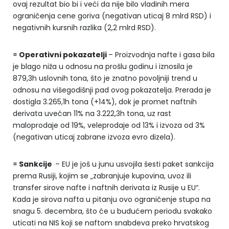
ovaj rezultat bio bi i veći da nije bilo vladinih mera
ograničenja cene goriva (negativan uticaj 8 mlrd RSD) i
negativnih kursnih razlika (2,2 mlrd RSD).
¤
Operativni pokazatelji
– Proizvodnja nafte i gasa bila
je blago niža u odnosu na prošlu godinu i iznosila je
879,3h uslovnih tona, što je znatno povoljniji trend u
odnosu na višegodišnji pad ovog pokazatelja. Prerada je
dostigla 3.265,1h tona (+14%), dok je promet naftnih
derivata uvećan 11% na 3.222,3h tona, uz rast
maloprodaje od 19%, veleprodaje od 13% i izvoza od 3%
(negativan uticaj zabrane izvoza evro dizela).
¤
Sankcije
– EU je još u junu usvojila šesti paket sankcija
prema Rusiji, kojim se „zabranjuje kupovina, uvoz ili
transfer sirove nafte i naftnih derivata iz Rusije u EU“.
Kada je sirova nafta u pitanju ovo ograničenje stupa na
snagu 5. decembra, što će u budućem periodu svakako
uticati na NIS koji se naftom snabdeva preko hrvatskog