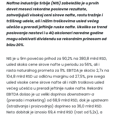
Naftna industrija Srbije (NIS)
zabeležila je u prvih
devet meseci rekordne poslovne rezultate,
zahvaljujući visokoj ceni sirove nafte, rastu tražnje i
tržišnog udela, ali i nižim troškovima usled većeg
učešća u preradi jeftinije ruske nafte. Ukoliko se trend
poslovanja nastavi i u 4Q akcionari naredne godine
mogu očekivati dividendu sa rekordnim prinosom od
blizu 20%.
NIS je u 9m povećao prihod za 90,2% na 380,8 mlrd RSD,
usled skoka cene sirove nafte u periodu za 56%, ali i
rasta naturalnog prometa za 11%. EBITDA je skočio 2,7x na
104,8 mlrd RSD uz odličnu marginu od 27,5%, pre svega
usled visoke cene sirove nafte ali i nižih troškova usled
većeg učešća u preradi jeftinije ruske nafte. Rekordni
EBITDA došao je uz veliki doprinos
downstream
-a
(prerada i marketing) od 68,9 mlrd RSD, dok je
upstream
(istraživanja i proizvodnja) doprineo sa 36,0 mlrd RSD.
Neto dobitak je iznosio 69,4 mlrd RSD (rast od 5,2x), a