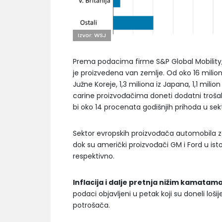
Izvor: WSJ
Prema podacima firme S&P Global Mobility, 
je proizvedena van zemlje. Od oko 16 miliona 
Južne Koreje, 1,3 miliona iz Japana, 1,1 milio
carine proizvođačima doneti dodatni trošak 
bi oko 14 procenata godišnjih prihoda u sek
Sektor evropskih proizvođača automobila z
dok su američki proizvođači GM i Ford u ist
respektivno.
Inflacija i dalje pretnja nižim kamatam
podaci objavljeni u petak koji su doneli loši
potrošača.