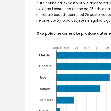
Auto carine od 25 odsto bi bile dodate na p
SAD, kao i postojeće carine od 25 odsto na
bi trebalo dodati i carine od 25 odsto na r
ne čine dovoljno da osujete nelegalnu trg
Oko polovine američke prodaje automob