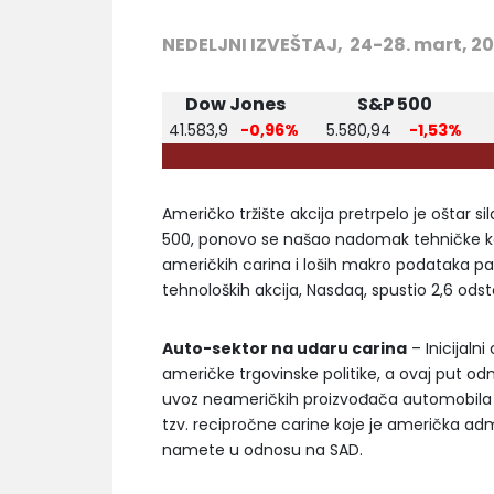
NEDELJNI IZVEŠTAJ, 24-28. mart, 2
Dow Jones
S&P 500
41.583,9
-0,96%
5.580,94
-1,53%
Američko tržište akcija pretrpelo je oštar sil
500, ponovo se našao nadomak tehničke kor
američkih carina i loših makro podataka pa 
tehnoloških akcija, Nasdaq, spustio 2,6 ods
Auto-sektor na udaru carina
– Inicijaln
američke trgovinske politike, a ovaj put odn
uvoz neameričkih proizvođača automobila 
tzv. recipročne carine koje je američka adm
namete u odnosu na SAD.