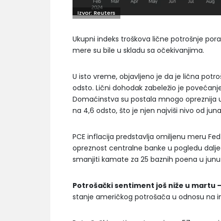
Izvor: Reuters
Ukupni indeks troškova lične potrošnje por
mere su bile u skladu sa očekivanjima.
U isto vreme, objavljeno je da je lična pot
odsto. Lični dohodak zabeležio je povećanj
Domaćinstva su postala mnogo opreznija u 
na 4,6 odsto, što je njen najviši nivo od ju
PCE inflacija predstavlja omiljenu meru Fed
opreznost centralne banke u pogledu dalj
smanjiti kamate za 25 baznih poena u junu
Potrošački sentiment još niže u martu 
stanje američkog potrošača u odnosu na ini