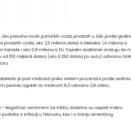
oko polovina novih putničkih vozila prodatih u SAD prošle godin
prodatih vozila, oko 2,5 miliona dolazi iz Meksika, 1,4 miliona iz
n iz Kanade i oko 0,9 miliona iz EU. Pojedini analitičari očekuju da ć
od 100 milijardi dolara (oko 6.250 dolara po autu) odnosno činil
toru.
abeležio je pad vrednosti preko sedam procenata prošle sedmic
om periodu izgubili na vrednosti 6,3 odnosno 2,8 odsto,
a
– Negativan sentiment na tržištu dodatno su raspirili makro
je podatke o inflaciji u februaru, kao i o stanju američkog