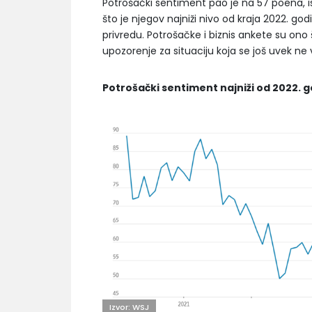
Potrošački sentiment pao je na 57 poena, 
što je njegov najniži nivo od kraja 2022. go
privredu. Potrošačke i biznis ankete su on
upozorenje za situaciju koja se još uvek 
Potrošački sentiment najniži od 2022. 
Izvor: WSJ