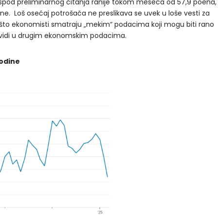
ispod preliminarnog čitanja ranije tokom meseca od 57,9 poena,
dine. Loš osećaj potrošača ne preslikava se uvek u loše vesti za
o što ekonomisti smatraju „mekim“ podacima koji mogu biti rano
ne vidi u drugim ekonomskim podacima.
godine