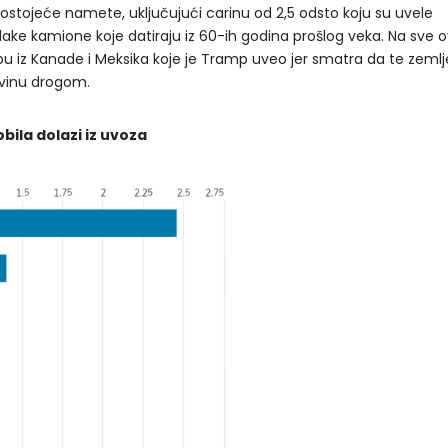
ostojeće namete, uključujući carinu od 2,5 odsto koju su uvele
 lake kamione koje datiraju iz 60-ih godina prošlog veka. Na sve 
obu iz Kanade i Meksika koje je Tramp uveo jer smatra da te zemlj
ovinu drogom.
ila dolazi iz uvoza