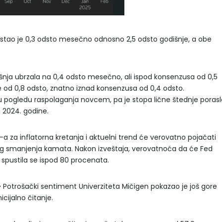
astao je 0,3 odsto mesečno odnosno 2,5 odsto godišnje, a obe
rošnja ubrzala na 0,4 odsto mesečno, ali ispod konsenzusa od 0,5
e od 0,8 odsto, znatno iznad konsenzusa od 0,4 odsto.
pogledu raspolaganja novcem, pa je stopa lične štednje porasl
na 2024. godine.
-a za inflatorna kretanja i aktuelni trend će verovatno pojačati
eg smanjenja kamata. Nakon izveštaja, verovatnoća da će Fed
 spustila se ispod 80 procenata.
–
Potrošački sentiment Univerziteta Mičigen pokazao je još gore
cijalno čitanje.