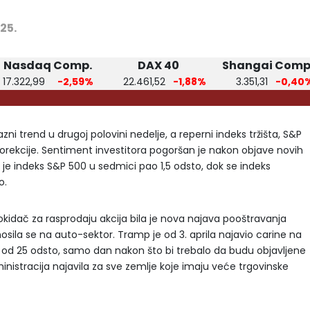
025.
Nasdaq Comp.
DAX 40
Shangai Comp
17.322,99
-2,59%
22.461,52
-1,88%
3.351,31
-0,40
azni trend u drugoj polovini nedelje, a reperni indeks tržišta, S&P
ekcije. Sentiment investitora pogoršan je nakon objave novih
je indeks S&P 500 u sedmici pao 1,5 odsto, dok se indeks
to.
i okidač za rasprodaju akcija bila je nova najava pooštravanja
osila se na auto-sektor. Tramp je od 3. aprila najavio carine na
od 25 odsto, samo dan nakon što bi trebalo da budu objavljene
inistracija najavila za sve zemlje koje imaju veće trgovinske