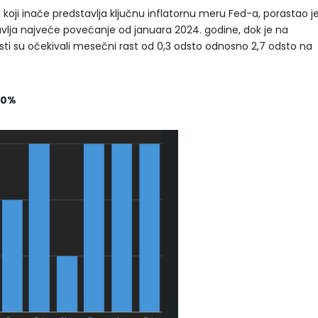
 koji inače predstavlja ključnu inflatornu meru Fed-a, porastao j
lja najveće povećanje od januara 2024. godine, dok je na
sti su očekivali mesečni rast od 0,3 odsto odnosno 2,7 odsto na
,30%