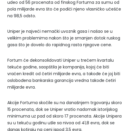
udeo od 56 procenata od finskog Fortuma za sumu od
pola milijarde evra što će podići njeno vlasničko učešće
na 98,5 odsto.
Uniper je najveći nemački uvoznik gasa i našao se u
velikim problemima nakon što je smanjen dotok ruskog
gasa što je dovelo do rapidnog rasta njegove cene.
Fortum će dekonsolidovati Uniper u trećem kvartalu
tekuće godine, saopštila je kompanija, kojoj će biti
vraćen kredit od četiri milijarde evra, a takođe će joj biti
oslobođena bankarska garancija vredna takođe četiri
milijarde evra.
Akcije Fortuma skočile su na današnjem trgovanju skoro
15 procenata, dok se Uniper vratio nadomak istorijskog
minimuma uz pad od skoro 17 procenata. Akcije Unipera
su u tekuću godinu ušle sa nivoa od 41,8 evra, dok se
danas kotiraju na ceni ispod 3,5 evra.