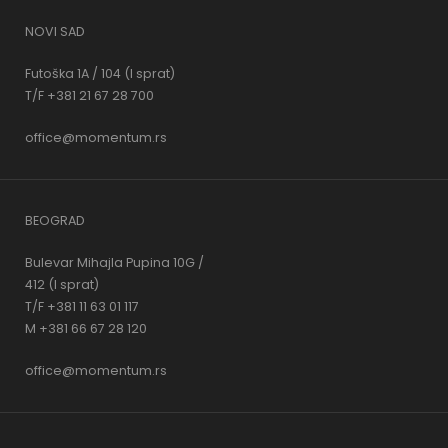
NOVI SAD
Futoška 1A / 104 (I sprat)
T/F +381 21 67 28 700
office@momentum.rs
BEOGRAD
Bulevar Mihajla Pupina 10G /
412 (I sprat)
T/F +381 11 63 01 117
M +381 66 67 28 120
office@momentum.rs