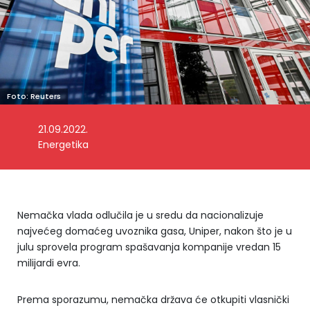
Foto: Reuters
21.09.2022.
Energetika
Nemačka vlada odlučila je u sredu da nacionalizuje
najvećeg domaćeg uvoznika gasa, Uniper, nakon što je u
julu sprovela program spašavanja kompanije vredan 15
milijardi evra.
Prema sporazumu, nemačka država će otkupiti vlasnički