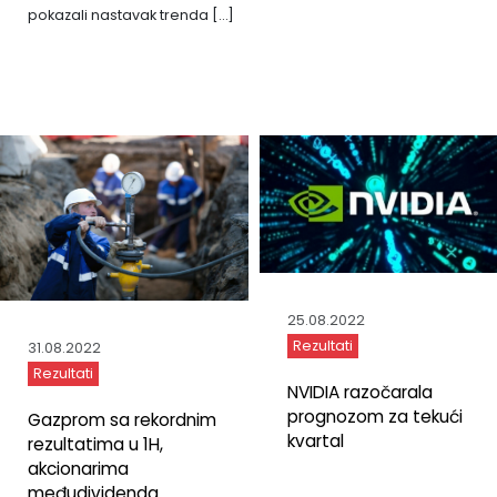
pokazali nastavak trenda […]
25.08.2022
Rezultati
31.08.2022
Rezultati
NVIDIA razočarala
prognozom za tekući
Gazprom sa rekordnim
kvartal
rezultatima u 1H,
akcionarima
međudividenda