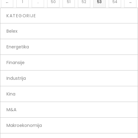
←
1
…
50
51
52
53
54
→
KATEGORIJE
Belex
Energetika
Finansije
Industrija
Kina
M&A
Makroekonomija