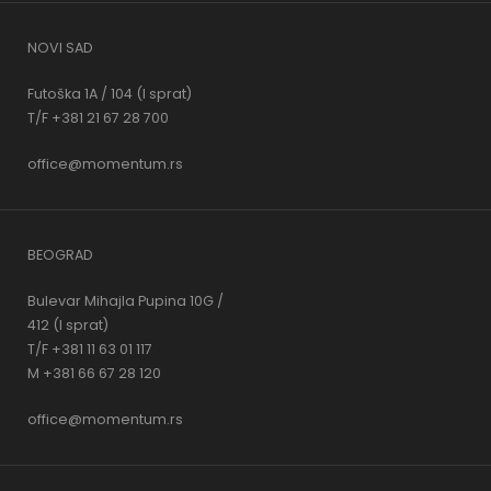
NOVI SAD
Futoška 1A / 104 (I sprat)
T/F +381 21 67 28 700
office@momentum.rs
BEOGRAD
Bulevar Mihajla Pupina 10G /
412 (I sprat)
T/F +381 11 63 01 117
M +381 66 67 28 120
office@momentum.rs